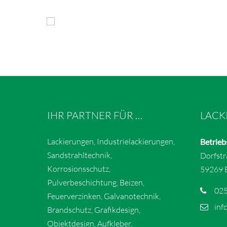
IHR PARTNER FÜR …
LACK
Lackierungen, Industrielackierungen,
Betrieb
Sandstrahltechnik,
Dorfst
Korrosionsschutz,
59269 
Pulverbeschichtung, Beizen,
025
Feuerverzinken, Galvanotechnik,
inf
Brandschutz, Grafikdesign,
Objektdesign, Aufkleber,