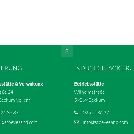
IERUNG
INDUSTRIELACKIER
sstätte & Verwaltung
Betriebsstätte
raße 24
Wilhelmstraße
Beckum-Vellern
59269 Beckum
21 36 37
02521 36 37
o@stoevesand.com
info@stoevesand.com