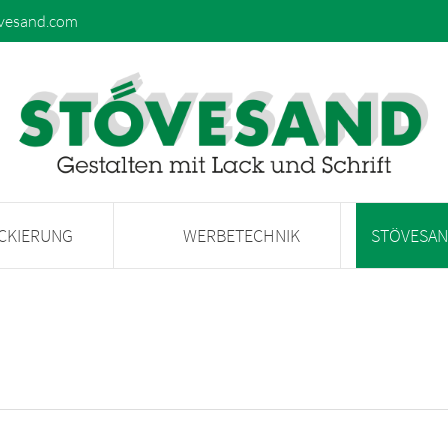
vesand.com
ACKIERUNG
WERBETECHNIK
STÖVESA