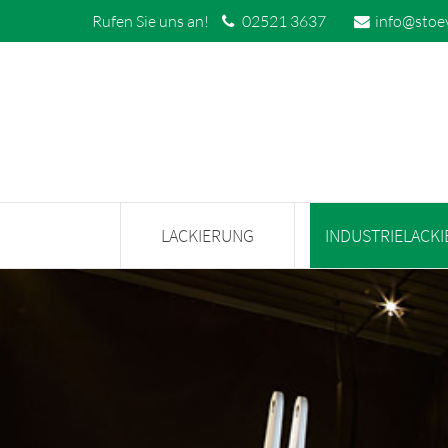
Rufen Sie uns an!
02521 3637
info@stoe
LACKIERUNG
INDUSTRIELACK