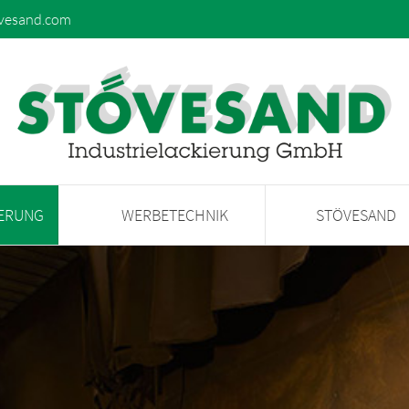
vesand.com
IERUNG
WERBETECHNIK
STÖVESAND