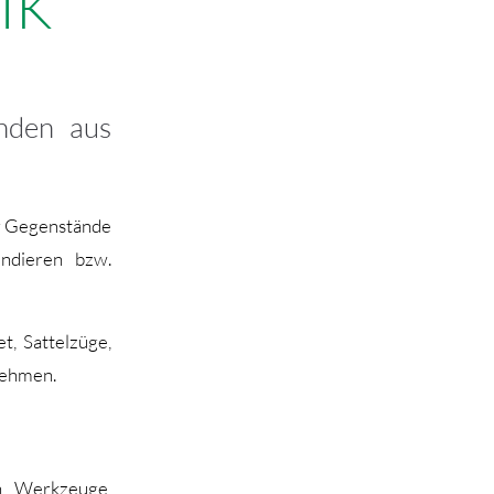
IK
nden aus
er Gegenstände
undieren bzw.
t, Sattelzüge,
nehmen.
n, Werkzeuge,