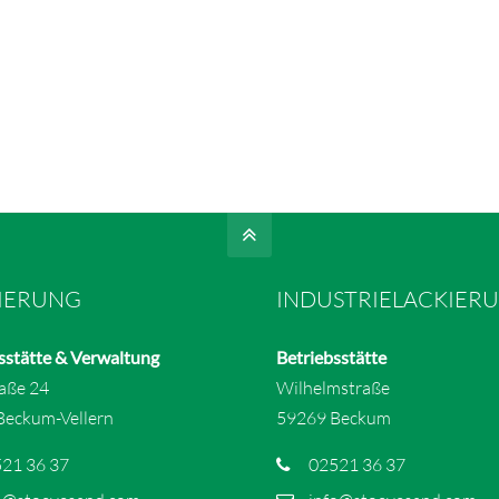
IERUNG
INDUSTRIELACKIER
sstätte & Verwaltung
Betriebsstätte
raße 24
Wilhelmstraße
Beckum-Vellern
59269 Beckum
21 36 37
02521 36 37