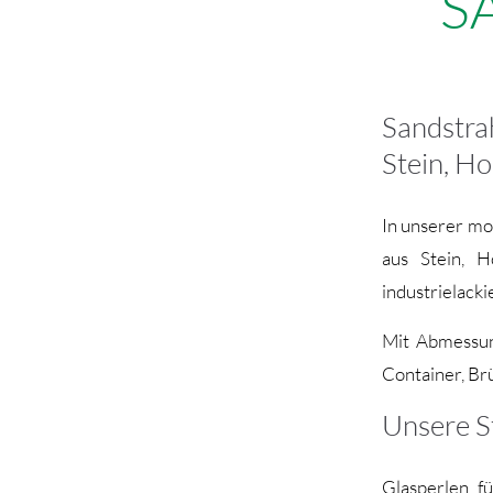
S
Sandstr
Stein, Ho
In unserer mo
aus Stein, H
industrielacki
Mit Abmessung
Container, Br
Unsere S
Glasperlen f