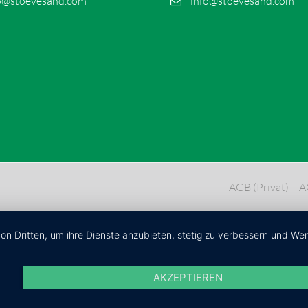
o@stoevesand.com
info@stoevesand.com
AGB (Privat)
A
von Dritten, um ihre Dienste anzubieten, stetig zu verbessern und W
AKZEPTIEREN