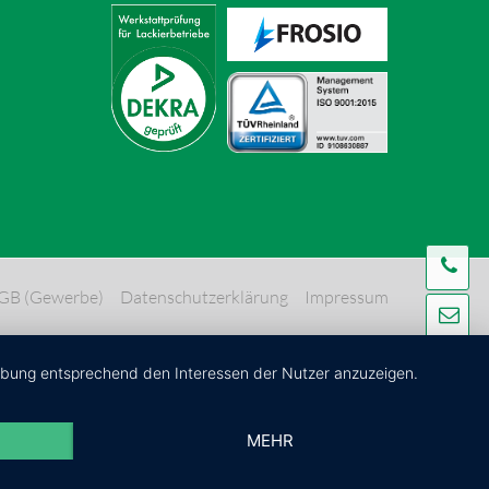
Te
GB (Gewerbe)
Datenschutzerklärung
Impressum
Ma
Ko
erbung entsprechend den Interessen der Nutzer anzuzeigen.
MEHR